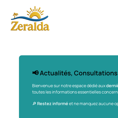
Skip to main content
📢 Actualités, Consultations
Bienvenue sur notre espace dédié aux
derni
toutes les informations essentielles concer
🔎
Restez informé
et ne manquez aucune opp