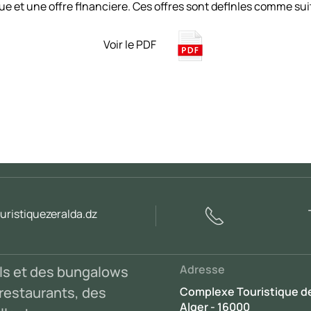
e et une offre flnanciere. Ces offres sont deflnles comme sui
Voir le PDF
ristiquezeralda.dz
Adresse
els et des bungalows
s restaurants, des
Complexe Touristique d
Alger - 16000