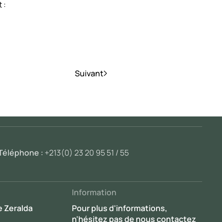
t :
Suivant
Téléphone :
+213(0) 23 20 95 51 / 55
Information
e Zeralda
Pour plus d'informations,
n'hésitez pas de nous contactez