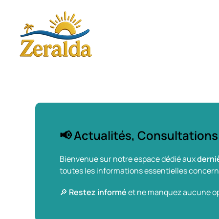
Skip to main content
📢 Actualités, Consultations
Bienvenue sur notre espace dédié aux
derni
toutes les informations essentielles concer
🔎
Restez informé
et ne manquez aucune opp