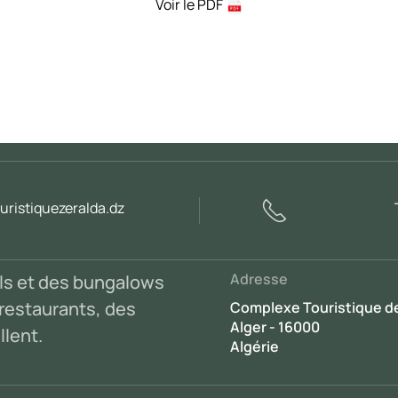
Voir le PDF
ristiquezeralda.dz
Adresse
els et des bungalows
s restaurants, des
Complexe Touristique d
Alger - 16000
llent.
Algérie