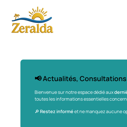
Skip to main content
📢 Actualités, Consultations
Bienvenue sur notre espace dédié aux
derni
toutes les informations essentielles concer
🔎
Restez informé
et ne manquez aucune opp